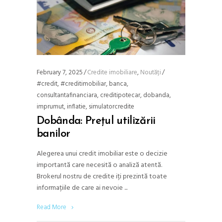
February 7, 2025
Credite imobiliare
,
Noutăți
#credit
,
#creditimobiliar
,
banca
,
consultantafinanciara
,
creditipotecar
,
dobanda
,
imprumut
,
inflatie
,
simulatorcredite
Dobânda: Prețul utilizării
banilor
Alegerea unui credit imobiliar este o decizie
importantă care necesită o analiză atentă.
Brokerul nostru de credite iți prezintă toate
informațiile de care ai nevoie
Read More