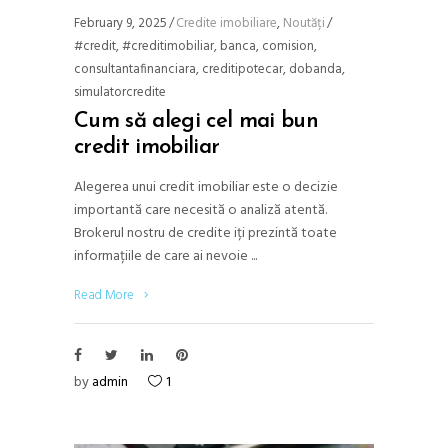
February 9, 2025
Credite imobiliare
,
Noutăți
#credit
,
#creditimobiliar
,
banca
,
comision
,
consultantafinanciara
,
creditipotecar
,
dobanda
,
simulatorcredite
Cum să alegi cel mai bun
credit imobiliar
Alegerea unui credit imobiliar este o decizie
importantă care necesită o analiză atentă.
Brokerul nostru de credite iți prezintă toate
informațiile de care ai nevoie
Read More
by
admin
1