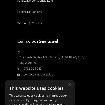
Politică De Confidențialitate
Politică De Cookies
Termeni Și Condiții
Contactează-ne acum!
Bucuresti, Sector 1, Str. Buzesti, Nr. 61, Bl. A6, Sc. 1,
Etaj 2, Ap. 10
0762 005 019
contact@viconcept.ro
×
Contact
This website uses cookies
This website uses cookies to improve user
experience. By using our website you
Abonează-te la newsletter
consent to all cookies in accordance with