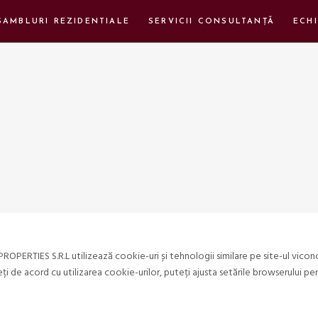
SAMBLURI REZIDENTIALE
SERVICII CONSULTANȚĂ
ECHI
s
ERTIES S.R.L utilizează cookie-uri și tehnologii similare pe site-ul viconcept
ți de acord cu utilizarea cookie-urilor, puteți ajusta setările browserului pe