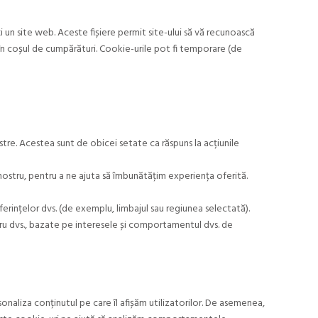
 un site web. Aceste fișiere permit site-ului să vă recunoască
în coșul de cumpărături. Cookie-urile pot fi temporare (de
tre. Acestea sunt de obicei setate ca răspuns la acțiunile
ostru, pentru a ne ajuta să îmbunătățim experiența oferită.
ferințelor dvs. (de exemplu, limbajul sau regiunea selectată).
ntru dvs., bazate pe interesele și comportamentul dvs. de
onaliza conținutul pe care îl afișăm utilizatorilor. De asemenea,