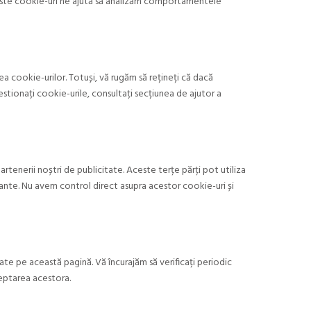
Aceste cookie-uri ne ajută să analizăm comportamentele
 cookie-urilor. Totuși, vă rugăm să rețineți că dacă
stionați cookie-urile, consultați secțiunea de ajutor a
partenerii noștri de publicitate. Aceste terțe părți pot utiliza
evante. Nu avem control direct asupra acestor cookie-uri și
te pe această pagină. Vă încurajăm să verificați periodic
ceptarea acestora.