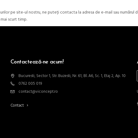
kie-urilor pe site-ul nostru, ne puteți contacta la adresa de e-mail sau numă
 mai scurt timp.
Contactează-ne acum!
Bucuresti, Sector 1, Str. Buzesti, Nr. 61, Bl. A6, Sc. 1, Etaj 2, Ap. 10
0762 005 019
contact@viconcept.ro
Contact