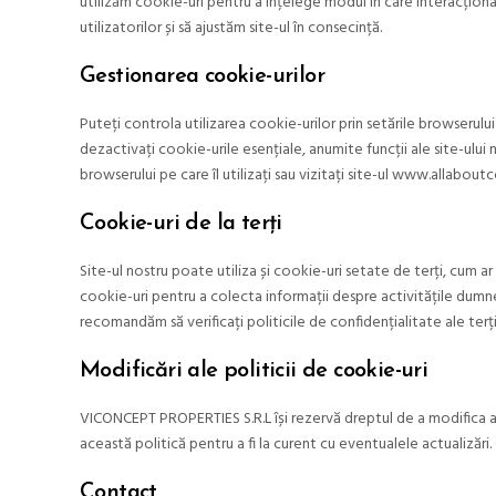
utilizăm cookie-uri pentru a înțelege modul în care interacțion
utilizatorilor și să ajustăm site-ul în consecință.
Gestionarea cookie-urilor
Puteți controla utilizarea cookie-urilor prin setările browseru
dezactivați cookie-urile esențiale, anumite funcții ale site-ulu
browserului pe care îl utilizați sau vizitați site-ul www.allabout
Cookie-uri de la terți
Site-ul nostru poate utiliza și cookie-uri setate de terți, cum ar 
cookie-uri pentru a colecta informații despre activitățile dumne
recomandăm să verificați politicile de confidențialitate ale terți
Modificări ale politicii de cookie-uri
VICONCEPT PROPERTIES S.R.L își rezervă dreptul de a modifica ac
această politică pentru a fi la curent cu eventualele actualizări.
Contact