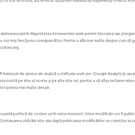
ați cu site-ul nostru, astfel încât să putem îmbunătăți experiența oferită. 
lui dumneavoastră. Majoritatea browserelor web permit blocarea sau ștergerea
i nu vor mai funcționa corespunzător. Pentru a afla mai multe despre cum să ge
cookies.org.
fi furnizorii de servicii de analiză a traficului web (ex. Google Analytics) sau 
avoastră pe site-ul nostru și pe alte site-uri, pentru a vă afișa reclame rel
lor pentru mai multe detalii.
eastă politică de cookie-uri în orice moment. Orice modificări vor fi publica
 Continuarea utilizării site-ului după publicarea modificărilor va constitui ac