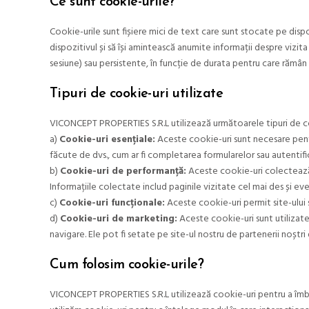
Ce sunt cookie-urile?
Cookie-urile sunt fișiere mici de text care sunt stocate pe disp
dispozitivul și să își amintească anumite informații despre viz
sesiune) sau persistente, în funcție de durata pentru care rămân
Tipuri de cookie-uri utilizate
VICONCEPT PROPERTIES S.R.L utilizează următoarele tipuri de coo
a)
Cookie-uri esențiale:
Aceste cookie-uri sunt necesare pentru
făcute de dvs., cum ar fi completarea formularelor sau autentifi
b)
Cookie-uri de performanță:
Aceste cookie-uri colectează 
Informațiile colectate includ paginile vizitate cel mai des și ev
c)
Cookie-uri funcționale:
Aceste cookie-uri permit site-ului s
d)
Cookie-uri de marketing:
Aceste cookie-uri sunt utilizate
navigare. Ele pot fi setate pe site-ul nostru de partenerii noștri
Cum folosim cookie-urile?
VICONCEPT PROPERTIES S.R.L utilizează cookie-uri pentru a îmbunăt