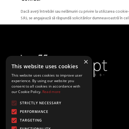
Dacă aveți întrebări sau nelămuriri cu privire la utilizarea coo
S.R.L se angajează să răspundă solicitărilor dumneavoastră în cel
×
This website uses cookies
This website uses cookies to improve user
experience. By using our website you
consent to all cookies in accordance with
our Cookie Policy.
Read more
Politică De Confidențialitate
STRICTLY NECESSARY
Politică De Cookies
PERFORMANCE
TARGETING
Termeni Și Condiții
FUNCTIONALITY