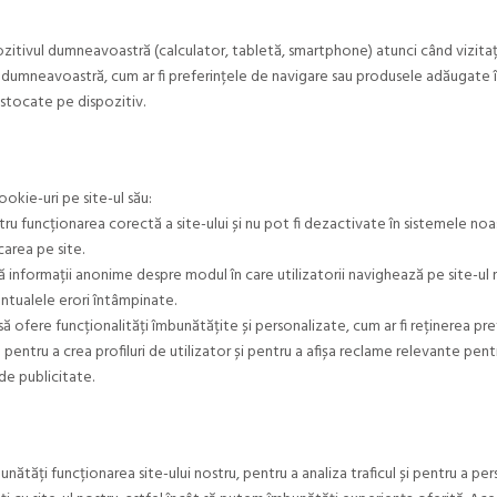
ozitivul dumneavoastră (calculator, tabletă, smartphone) atunci când vizitați
ita dumneavoastră, cum ar fi preferințele de navigare sau produsele adăugate 
 stocate pe dispozitiv.
kie-uri pe site-ul său:
 funcționarea corectă a site-ului și nu pot fi dezactivate în sistemele noas
carea pe site.
informații anonime despre modul în care utilizatorii navighează pe site-ul n
entualele erori întâmpinate.
ă ofere funcționalități îmbunătățite și personalizate, cum ar fi reținerea pre
 pentru a crea profiluri de utilizator și pentru a afișa reclame relevante pe
 de publicitate.
ăți funcționarea site-ului nostru, pentru a analiza traficul și pentru a pers