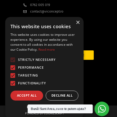
0762 005 019
contact@viconcept.ro
×
Contact
This website uses cookies
This website uses cookies to improve user
experience. By using our website you
Abonează-te la newsletter
consent to all cookies in accordance with
our Cookie Policy.
Read more
STRICTLY NECESSARY
PERFORMANCE
Urmăriți-ne și pe:
TARGETING
FUNCTIONALITY
ACCEPT ALL
DECLINE ALL
SHOW DETAILS
Bună! Sunt Anca, cu ce te putem ajuta?
POWERED BY COOKIESCRIPT
Copyright © ViConcept 2024