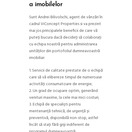
a imobilelor
Sunt Andrei Bilivolschi, agent de vânzări în
cadrul ViConcept Properties si va prezint
mai jos principalele beneficii de care vă
puteți bucura dacă decideți să colaborați
cu echipa noastră pentru administrarea
unităților din portofoliul dumneavoastră
imobiliar:
Servicii de calitate prestate de o echipă
care să vă elibereze timpul de numeroase
activități consumatoare de energie;
Un grad de ocupare optim, generând
venituri maxime, la cele mai mici costuri;
Echipă de specialiști pentru
mentenanță tehnică, de urgență și
preventivă, disponibilă non-stop, astfel
încât să stați fără griji indiferent de
programul dumneavoastră;