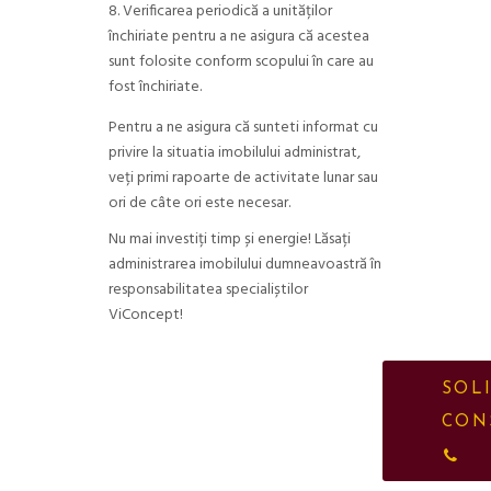
Verificarea periodică a unităților
închiriate pentru a ne asigura că acestea
sunt folosite conform scopului în care au
fost închiriate.
Pentru a ne asigura că sunteti informat cu
privire la situatia imobilului administrat,
veți primi rapoarte de activitate lunar sau
ori de câte ori este necesar.
Nu mai investiți timp și energie! Lăsați
administrarea imobilului dumneavoastră în
responsabilitatea specialiștilor
ViConcept!
SOLI
CON