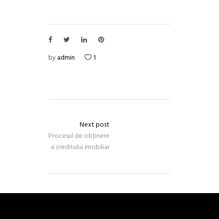
by
admin
1
Next post
Procesul de obținere
a creditului imobiliar