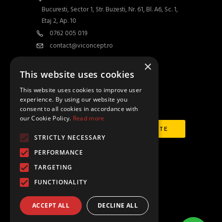
Bucuresti, Sector 1, Str. Buzesti, Nr. 61, Bl. A6, Sc. 1,
Etaj 2, Ap. 10
0762 005 019
contact@viconcept.ro
×
Contact
This website uses cookies
This website uses cookies to improve user
experience. By using our website you
Abonează-te la newsletter
consent to all cookies in accordance with
our Cookie Policy.
Read more
STRICTLY NECESSARY
PERFORMANCE
Urmăriți-ne și pe:
TARGETING
FUNCTIONALITY
ACCEPT ALL
DECLINE ALL