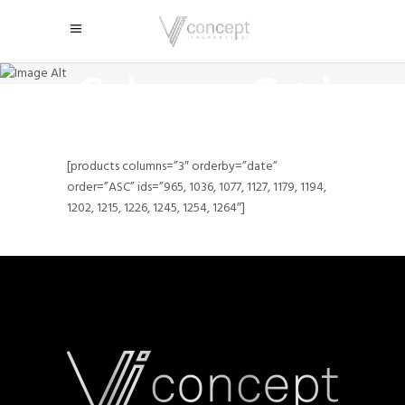
Three
Columns Grid
[products columns=”3″ orderby=”date”
order=”ASC” ids=”965, 1036, 1077, 1127, 1179, 1194,
1202, 1215, 1226, 1245, 1254, 1264″]