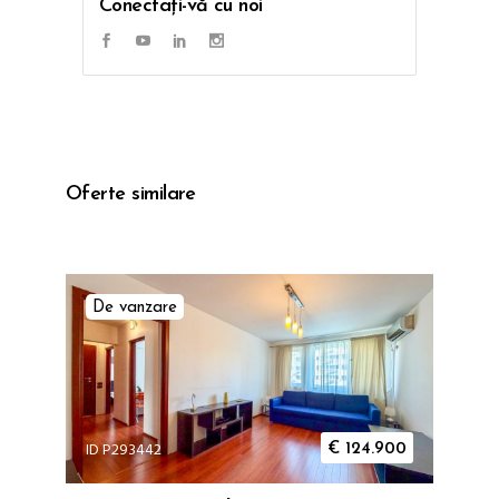
Conectați-vă cu noi
Oferte similare
De vanzare
ID P293442
€
124.900