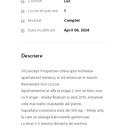
Confort:
Lux
Locuri de parcare:
1
Mobilat:
Complet
Data modificarii::
April 06, 2024
Descriere
ViConcept Properties ofera spre inchiriere
apartament luminos, in stil american in Sisesti-
Restaurant Doi Cocosi.
Apartamentul se afla la etajul 3, intr-un bloc nou
cu 5 etaje - imobil finalizat in anul 2015, intrunind
cele mai inalte standarde ale pietei.
Suprafata construita este de 109 mp - 90mp utili,
la care se adauga balcoanele generoase.
La doar 3-5 minute distanta de metrou.