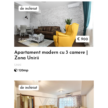
de inchiriat
ID P278699
€
900
Apartament modern cu 3 camere |
Zona Unirii
Unirii
120mp
de inchiriat