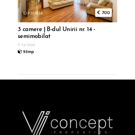
ID P261834
€
700
3 camere | B-dul Unirii nr. 14 -
semimobilat
P-ta Unirii
93mp