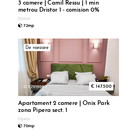
3 camere | Camil Ressu | 1 min
metrou Dristor 1 - comision 0%
Dristor
72mp
De vanzare
ID P291908
€
147.500
Apartament 2 camere | Onix Park
zona Pipera sect. 1
Pipera
70mp