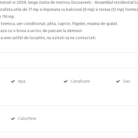
onstruit in 2009, langa statia de metrou Grozavesti - Ansamblul rezidential Sa
rafata utila de 77 mp si impreuna cu balconul (9 mp) si terasa (12 mp) forme
e 116 mp.
termica, aer conditionat, plita, cuptor, frigider, masina de spalat.
aza cu o boxa si un loc de parcare la demisol.
a unei astfel de locuinte, nu ezitati sa ne contactati.
Apa
Canalizare
Gaz
Calorifere