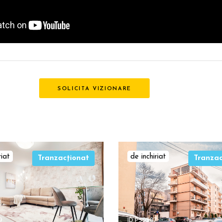
SOLICITA VIZIONARE
riat
de inchiriat
Tranzacționat
Tranzac
9
ID P59587