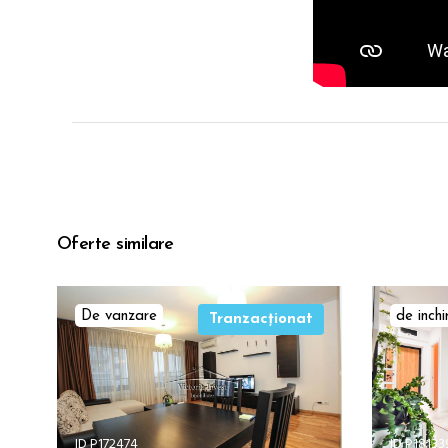
Oferte similare
De vanzare
de inchi
Tranzacționat
ID P172474
ID P18133