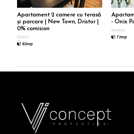
Apartament 2 camere cu terasă
Apartam
și parcare | New Town, Dristor |
- Onix P
0% comision
Aviatiei
Dristor
72mp
82mp