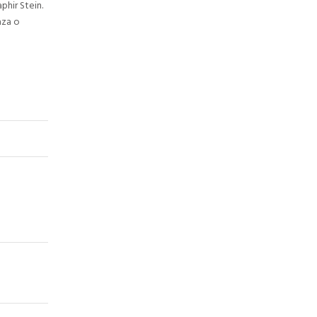
phir Stein.
aza o