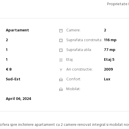
Proprietate 
Apartament
Camere:
2
2
Suprafata construita:
116 mp
1
Suprafata utila:
77 mp
1
Etaj:
Etaj 5
€ 8
An constructie:
2009
Sud-Est
Confort:
Lux
Mobilat:
April 06, 2024
fera spre inchiriere apartament cu 2 camere renovat integral si mobilat nou,