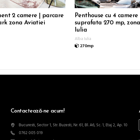
ent 2 camere | parcare
Penthouse cu 4 camere 
ark zona Aviatiei
suprafata 270 mp, zon
Iulia
Alba Iulia
270mp
Contactează-ne acum!
Bucuresti, Sector 1, Str. Buzesti, Nr. 61, Bl. A6, Sc. 1, Etaj 2, Ap. 10
0762 005 019