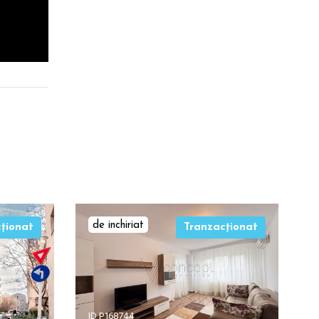
de inchiriat
ționat
Tranzacționat
ID P168744