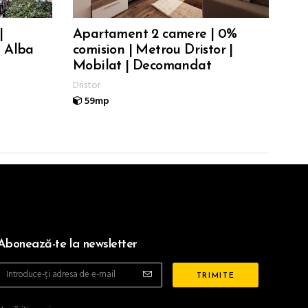
|
Apartament 2 camere | 0%
a Alba
comision | Metrou Dristor |
Mobilat | Decomandat
Dristor
59mp
Abonează-te la newsletter