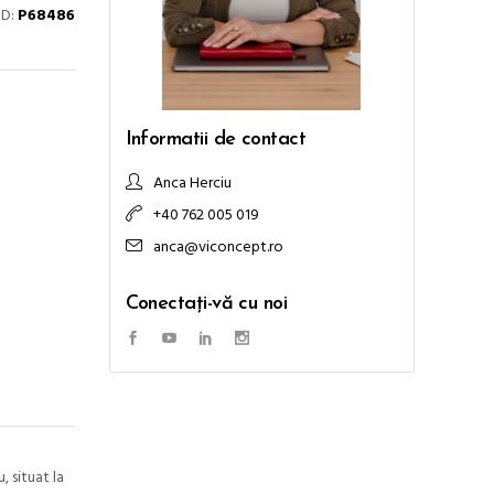
ID:
P68486
Informatii de contact
Anca Herciu
+40 762 005 019
anca@viconcept.ro
Conectați-vă cu noi
 situat la