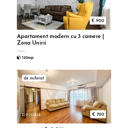
ID P278699
€
900
Apartament modern cu 3 camere |
Zona Unirii
Unirii
120mp
de inchiriat
ID P261834
€
700