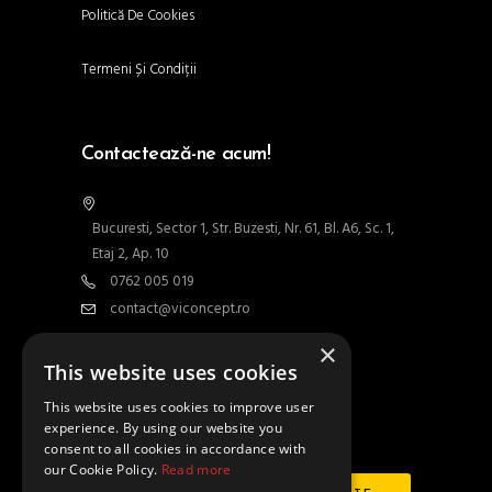
Politică De Cookies
Termeni Și Condiții
Contactează-ne acum!
Bucuresti, Sector 1, Str. Buzesti, Nr. 61, Bl. A6, Sc. 1,
Etaj 2, Ap. 10
0762 005 019
contact@viconcept.ro
×
Contact
This website uses cookies
This website uses cookies to improve user
experience. By using our website you
Abonează-te la newsletter
consent to all cookies in accordance with
our Cookie Policy.
Read more