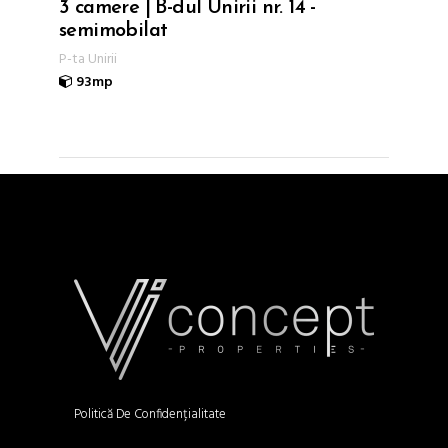
3 camere | B-dul Unirii nr. 14 -
semimobilat
P-ta Unirii
93mp
Politică De Confidențialitate