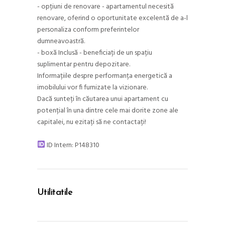
- opțiuni de renovare - apartamentul necesită
renovare, oferind o oportunitate excelentă de a-l
personaliza conform preferintelor
dumneavoastră.
- boxă Inclusă - beneficiați de un spațiu
suplimentar pentru depozitare.
Informațiile despre performanța energetică a
imobilului vor fi furnizate la vizionare.
Dacă sunteți în căutarea unui apartament cu
potențial în una dintre cele mai dorite zone ale
capitalei, nu ezitați să ne contactați!
ID Intern: P148310
Utilitatile