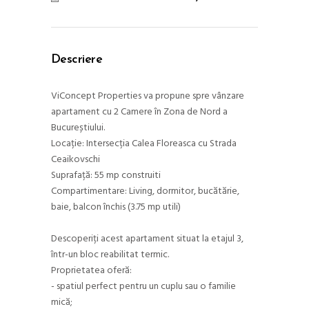
Descriere
ViConcept Properties va propune spre vânzare
apartament cu 2 Camere în Zona de Nord a
Bucureștiului.
Locație: Intersecția Calea Floreasca cu Strada
Ceaikovschi
Suprafață: 55 mp construiti
Compartimentare: Living, dormitor, bucătărie,
baie, balcon închis (3.75 mp utili)
Descoperiți acest apartament situat la etajul 3,
într-un bloc reabilitat termic.
Proprietatea oferă:
- spatiul perfect pentru un cuplu sau o familie
mică;