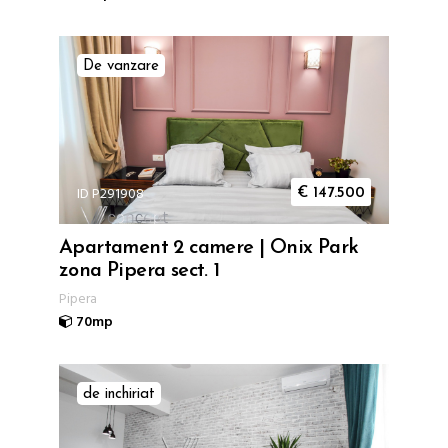
De vanzare
ID P291908
€
147.500
Apartament 2 camere | Onix Park
zona Pipera sect. 1
Pipera
70mp
de inchiriat