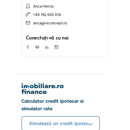
Anca Herciu
+40 762 005 019
anca@viconcept.ro
Conectați-vă cu noi