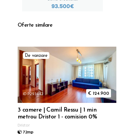
Oferte similare
De vanzare
ID P293442
€
124.900
3 camere | Camil Ressu | 1 min
metrou Dristor 1 - comision 0%
Dristor
72mp