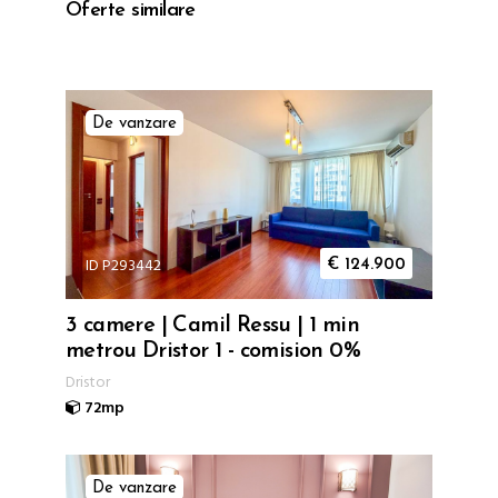
Oferte similare
De vanzare
ID P293442
€
124.900
3 camere | Camil Ressu | 1 min
metrou Dristor 1 - comision 0%
Dristor
72mp
De vanzare