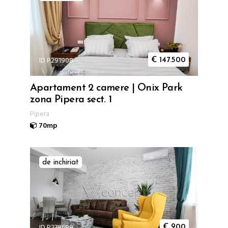
ID P291908
€
147.500
Apartament 2 camere | Onix Park
zona Pipera sect. 1
Pipera
70mp
de inchiriat
ID P278699
€
900