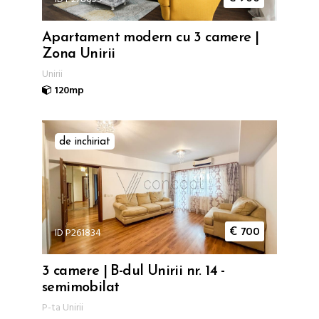
Apartament modern cu 3 camere |
Zona Unirii
Unirii
120mp
de inchiriat
ID P261834
€
700
3 camere | B-dul Unirii nr. 14 -
semimobilat
P-ta Unirii