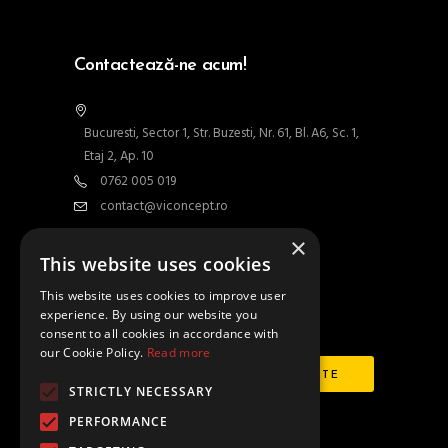
Contactează-ne acum!
Bucuresti, Sector 1, Str. Buzesti, Nr. 61, Bl. A6, Sc. 1,
Etaj 2, Ap. 10
0762 005 019
contact@viconcept.ro
×
Contact
This website uses cookies
This website uses cookies to improve user
experience. By using our website you
Abonează-te la newsletter
consent to all cookies in accordance with
our Cookie Policy.
Read more
STRICTLY NECESSARY
PERFORMANCE
Urmăriți-ne și pe: