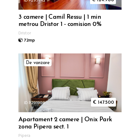
ID P293442
€
124.900
3 camere | Camil Ressu | 1 min
metrou Dristor 1 - comision 0%
Dristor
72mp
De vanzare
ID P291908
€
147.500
Apartament 2 camere | Onix Park
zona Pipera sect. 1
Pipera