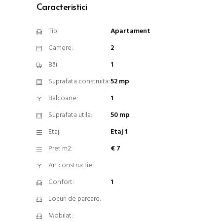
Caracteristici
Tip:
Apartament
Camere:
2
Băi:
1
Suprafata construita:
52 mp
Balcoane:
1
Suprafata utila:
50 mp
Etaj:
Etaj 1
Pret m2:
€ 7
An constructie:
Confort:
1
Locuri de parcare:
Mobilat: