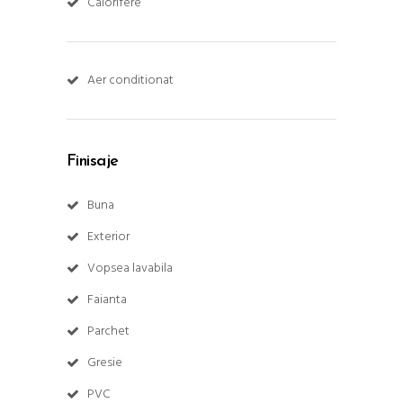
Calorifere
Aer conditionat
Finisaje
Buna
Exterior
Vopsea lavabila
Faianta
Parchet
Gresie
PVC