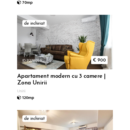
70mp
de inchiriat
ID P278699
€
900
Apartament modern cu 3 camere |
Zona Unirii
Unirii
120mp
de inchiriat