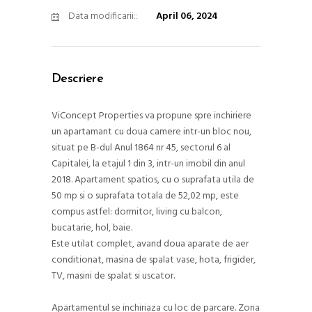
Data modificarii::
April 06, 2024
Descriere
ViConcept Properties va propune spre inchiriere
un apartamant cu doua camere intr-un bloc nou,
situat pe B-dul Anul 1864 nr 45, sectorul 6 al
Capitalei, la etajul 1 din 3, intr-un imobil din anul
2018. Apartament spatios, cu o suprafata utila de
50 mp si o suprafata totala de 52,02 mp, este
compus astfel: dormitor, living cu balcon,
bucatarie, hol, baie.
Este utilat complet, avand doua aparate de aer
conditionat, masina de spalat vase, hota, frigider,
TV, masini de spalat si uscator.
Apartamentul se inchiriaza cu loc de parcare. Zona