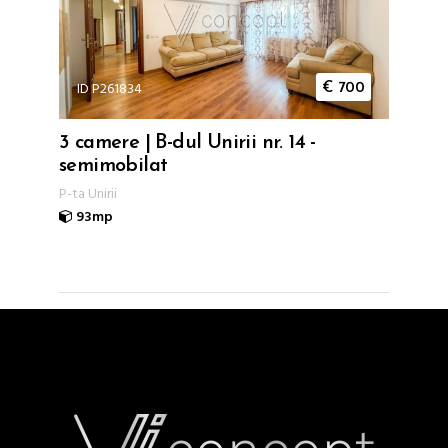
ID P261834
€
700
3 camere | B-dul Unirii nr. 14 -
semimobilat
P-ta Unirii
93mp